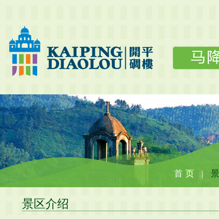
首 页
｜
景区介绍