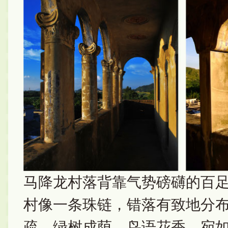
马降龙村落背靠气势磅礴的百足
村像一条珠链，错落有致地分
疏，绿树成荫，鸟语花香，宛