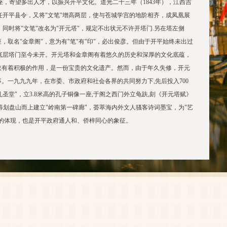
一座，寄望多出人才，以振兴开平文化。道光二十三年（1843年），江西吉
任开平县令，又将"文笔"增高两层，使与苍城学宫的地阶相齐，成凤凰展
同时将"文笔"改名为"开元塔"，规定不出状元不许开塔门.另在塔左侧
座，取名"金章阁"，意为有"笔"有"印"，必出俊彦。但由于开平始终未出过
底层塔门至今未开。开元塔和金章阁有着悠久的历史和深厚的文化底蕴，
取有着积极的作用，是一份宝贵的文化遗产。然而，由于年久失修，开元
。一九九九年，在市委、市政府和社会各界的共同努力下,先后投入700
孔圣堂"，立3.8米高的孔子铜像一座,于阁之西门外立龟趺,刻《开元塔赋》
筹划盘山而上建立"岭南第一碑廊"，荟萃海内外文人骚客诗词墨宝，为"艺
的体现，也是开平政府通人和、侨梓同心的象征。