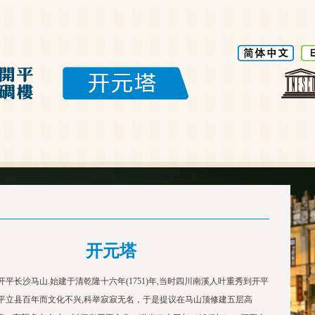
开元塔
开平长沙马山.始建于清乾隆十六年(1751)年,当时四川南溪人叶重秀到开平
开平立县百年而文化不兴,科举寂寂无名，于是提议在马山顶修建五层高