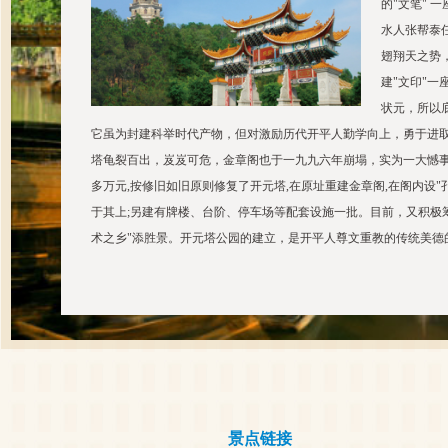
的"文笔" 
水人张帮泰
翅翔天之势，
建"文印"一
状元，所以
它虽为封建科举时代产物，但对激励历代开平人勤学向上，勇于进
塔龟裂百出，岌岌可危，金章阁也于一九九六年崩塌，实为一大憾事
多万元,按修旧如旧原则修复了开元塔,在原址重建金章阁,在阁内设"
于其上;另建有牌楼、台阶、停车场等配套设施一批。目前，又积极
术之乡"添胜景。开元塔公园的建立，是开平人尊文重教的传统美德
景点链接