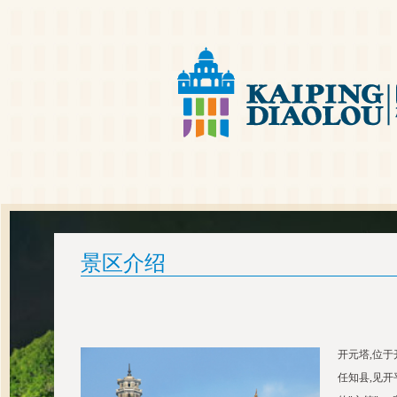
景区介绍
开元塔,位于
任知县,见