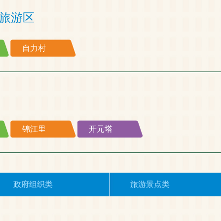
旅游区
自力村
锦江里
开元塔
政府组织类
旅游景点类