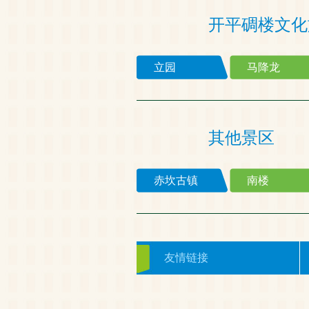
开平碉楼文化
立园
马降龙
其他景区
赤坎古镇
南楼
友情链接