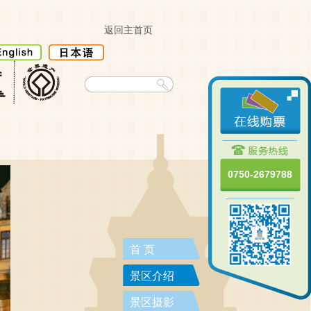
返回主首页
0750-2679788
首 页
景区介绍
景区摄影