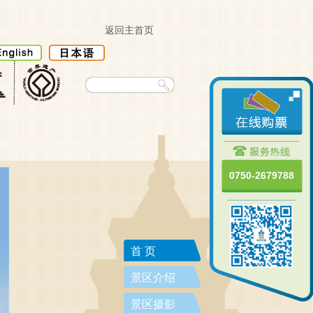
返回主首页
0750-2679788
首 页
景区介绍
景区摄影