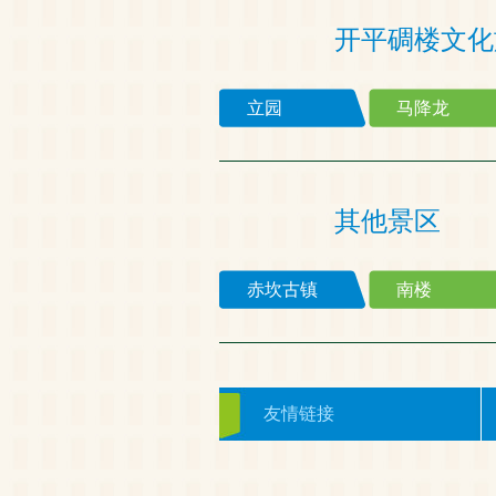
开平碉楼文化
立园
马降龙
其他景区
赤坎古镇
南楼
友情链接