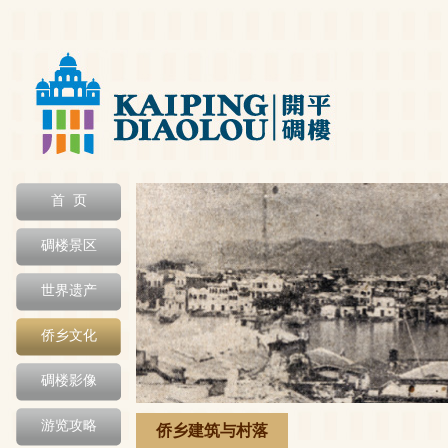
首 页
碉楼景区
世界遗产
侨乡文化
碉楼影像
游览攻略
侨乡建筑与村落