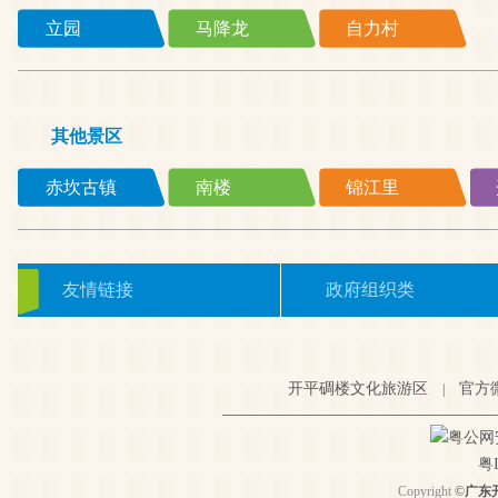
立园
马降龙
自力村
其他景区
赤坎古镇
南楼
锦江里
友情链接
政府组织类
开平碉楼文化旅游区
官方
|
粤公网安备
粤I
Copyright
©
广东