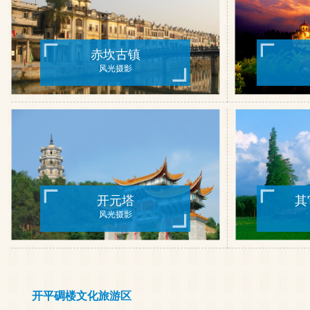
赤坎古镇
风光摄影
开元塔
其
风光摄影
开平碉楼文化旅游区