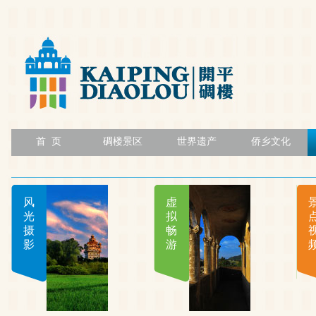
首 页
碉楼景区
世界遗产
侨乡文化
风
虚
光
拟
摄
畅
影
游