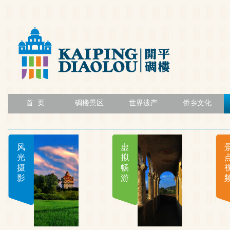
首 页
碉楼景区
世界遗产
侨乡文化
风
虚
光
拟
摄
畅
影
游