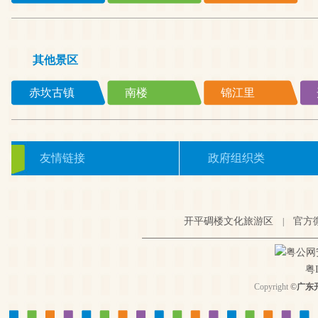
其他景区
赤坎古镇
南楼
锦江里
友情链接
政府组织类
开平碉楼文化旅游区
官方
|
粤公网安备
粤I
Copyright
©
广东