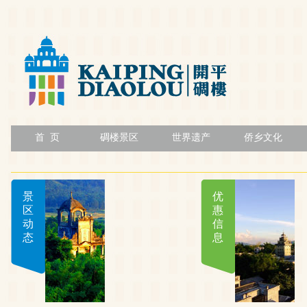
首 页
碉楼景区
世界遗产
侨乡文化
景
优
区
惠
动
信
态
息