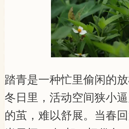
踏青是一种忙里偷闲的放
冬日里，活动空间狭小逼
的茧，难以舒展。当春回