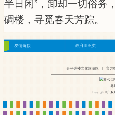
半日闲”，卸却一切俗务
碉楼，寻觅春天芳踪。
友情链接
政府组织类
开平碉楼文化旅游区
官方
|
粤公网安备
粤I
Copyright
©
广东