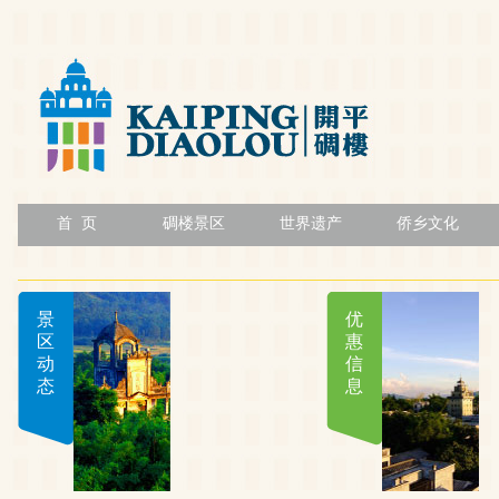
首 页
碉楼景区
世界遗产
侨乡文化
景
优
区
惠
动
信
态
息