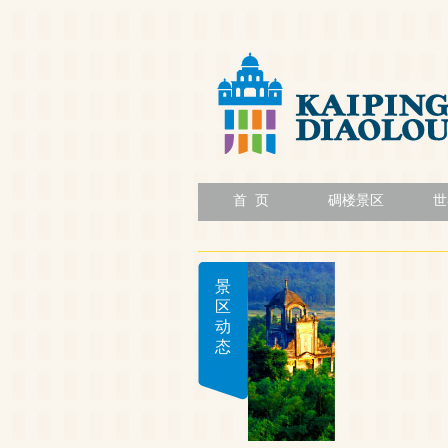
首 页
碉楼景区
世
景
区
动
态