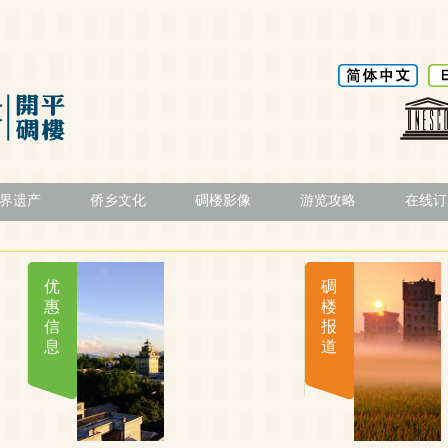
界遗产
侨乡文化
碉楼影像
游览攻略
在线订
优
碉
惠
楼
信
报
息
道