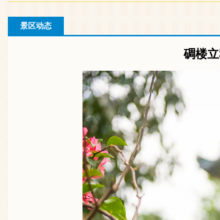
景区动态
碉楼立