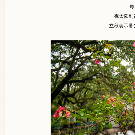
每
视太阳到
立秋表示暑