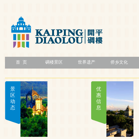
首 页
碉楼景区
世界遗产
侨乡文化
景
优
区
惠
动
信
态
息