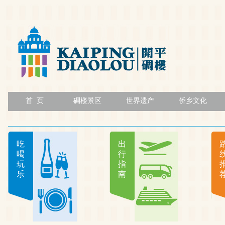
首 页
碉楼景区
世界遗产
侨乡文化
吃
出
喝
行
玩
指
乐
南