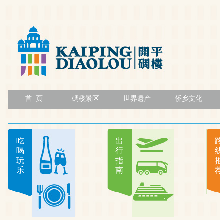
首 页
碉楼景区
世界遗产
侨乡文化
吃
出
喝
行
玩
指
乐
南